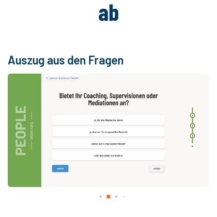
ab
Auszug aus den Fragen
A