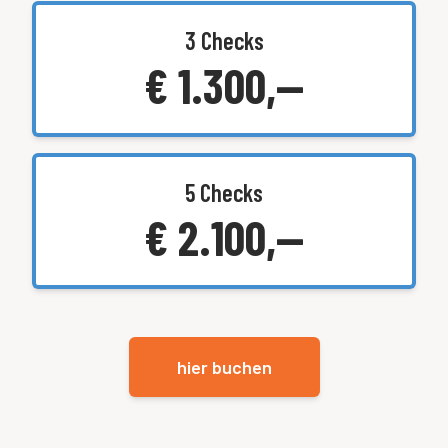
3 Checks
€ 1.300,—
5 Checks
€ 2.100,—
hier buchen